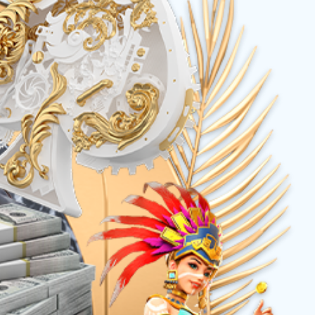
据统计的深入，朱辰杰与蒋圣
而蒋圣龙则为4.8次，这一细