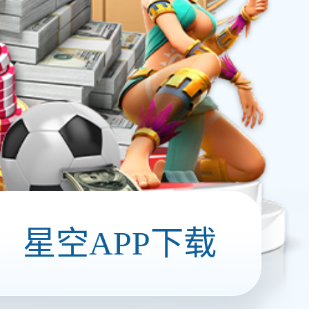
质，更反映了他对球路发展的
分析，在威胁形成之前就完成
域，这种主动出击的选位习
赖于回追后的被动拦截，其防