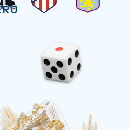
防守选位与补位数据对比