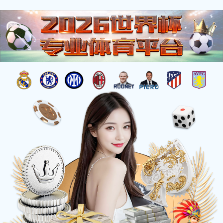
注册入口
极速响应