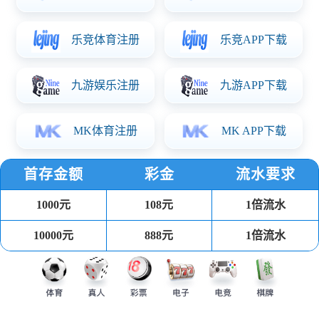
华体会网页版三重安全护盾系统
从身份验证到平台架构，华体会网页版构建多层防线，强化
整体安全韧性。
用户层安全
通过设备识别与行为监
控，有效防止账户异常
访问。